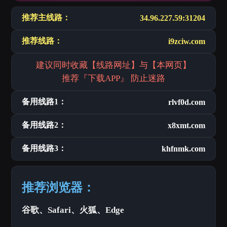
推荐主线路：
34.96.227.59:31204
推荐线路：
i9zciw.com
建议同时收藏【线路网址】与【本网页】
推荐『下载APP』 防止迷路
备用线路1：
rlvf0d.com
备用线路2：
x8xmt.com
备用线路3：
khfnmk.com
推荐浏览器：
谷歌、Safari、火狐、Edge