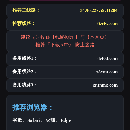
推荐主线路：
34.96.227.59:31204
推荐线路：
i9zciw.com
建议同时收藏【线路网址】与【本网页】
推荐『下载APP』 防止迷路
备用线路1：
rlvf0d.com
备用线路2：
x8xmt.com
备用线路3：
khfnmk.com
推荐浏览器：
谷歌、Safari、火狐、Edge